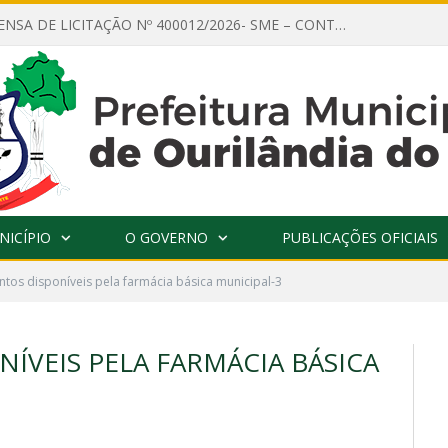
AVISO DE DISPENSA DE LICITAÇÃO Nº 400012/2026- SME – CONTRATAÇÃO DE EMPRESA ESPECIALIZADA PARA LOCAÇÃO DE ÔNIBUS EXECUTIVO COM CAPACIDADE DE 60 (SESSENTA) POLTRONAS, PARA TRANSPORTAR PROFESSORES RESPONSÁVEIS E ALUNOS PARA BRASÍLIA, COM SAÍDA DIA 10/08/2026 E RETORNO DIA 14/08/2026
NICÍPIO
O GOVERNO
PUBLICAÇÕES OFICIAIS
os disponíveis pela farmácia básica municipal-3
ÍVEIS PELA FARMÁCIA BÁSICA