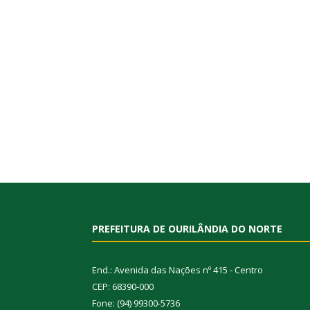
PREFEITURA DE OURILÂNDIA DO NORTE
End.: Avenida das Nações nº 415 - Centro
CEP: 68390-000
Fone: (94) 99300-5736