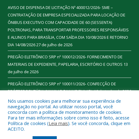
AVISO DE DISPENSA DE LICITAÇÃO Nº 400012/2026- SME –
CONTRATAÇÃO DE EMPRESA ESPECIALIZADA PARA LOCAÇÃO DE
ÔNIBUS EXECUTIVO COM CAPACIDADE DE 60 (SESSENTA)
POLTRONAS, PARA TRANSPORTAR PROFESSORES RESPONSÁVEIS
E ALUNOS PARA BRASÍLIA, COM SAÍDA DIA 10/08/2026 E RETORNO
DIA 14/08/2026
27 de julho de 2026
PREGÃO ELETRÔNICO SRP nº 100012/2026- FORNECIMENTO DE
MATERIAIS DE EXPEDIENTE, PAPELARIA, ESCRITÓRIO E OUTROS
13
de julho de 2026
PREGÃO ELETRÔNICO SRP nº 100011/2026- CONFECÇÃO DE
PRÓTESE DENTÁRIA (MAXILAR E MANDIBULAR).
16 de junho de 2026
Nós usamos cookies para melhorar sua experiência de
navegação no portal. Ao utilizar nosso portal, você
concorda com a política de monitoramento de cookies.
Para ter mais informações sobre como isso é feito, acesse
Todos os direitos reservados a Prefeitura Municipal de
Política de cookies (
Leia mais
). Se você concorda, clique em
Ourilândia do Norte.
ACEITO.