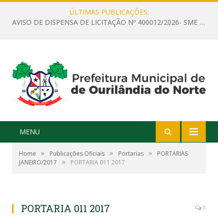
ÚLTIMAS PUBLICAÇÕES:
AVISO DE DISPENSA DE LICITAÇÃO Nº 400012/2026- SME – CONTRATAÇÃO DE EMPRESA ESPECIALIZADA PARA LOCAÇÃO DE ÔNIBUS EXECUTIVO COM CAPACIDADE DE 60 (SESSENTA) POLTRONAS, PARA TRANSPORTAR PROFESSORES RESPONSÁVEIS E ALUNOS PARA BRASÍLIA, COM SAÍDA DIA 10/08/2026 E RETORNO DIA 14/08/2026
MENU
»
»
»
Home
Publicações Oficiais
Portarias
PORTARIAS
»
JANEIRO/2017
PORTARIA 011 2017
PORTARIA 011 2017
0