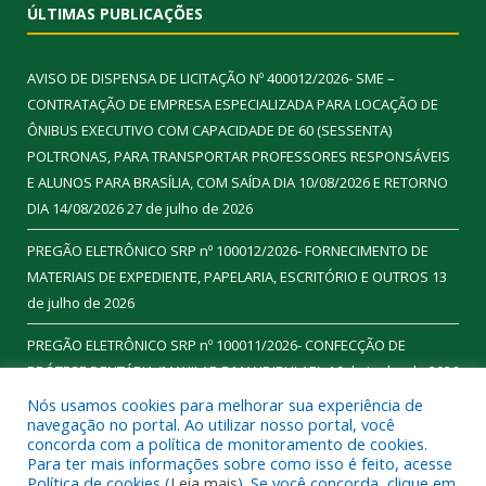
ÚLTIMAS PUBLICAÇÕES
AVISO DE DISPENSA DE LICITAÇÃO Nº 400012/2026- SME –
CONTRATAÇÃO DE EMPRESA ESPECIALIZADA PARA LOCAÇÃO DE
ÔNIBUS EXECUTIVO COM CAPACIDADE DE 60 (SESSENTA)
POLTRONAS, PARA TRANSPORTAR PROFESSORES RESPONSÁVEIS
E ALUNOS PARA BRASÍLIA, COM SAÍDA DIA 10/08/2026 E RETORNO
DIA 14/08/2026
27 de julho de 2026
PREGÃO ELETRÔNICO SRP nº 100012/2026- FORNECIMENTO DE
MATERIAIS DE EXPEDIENTE, PAPELARIA, ESCRITÓRIO E OUTROS
13
de julho de 2026
PREGÃO ELETRÔNICO SRP nº 100011/2026- CONFECÇÃO DE
PRÓTESE DENTÁRIA (MAXILAR E MANDIBULAR).
16 de junho de 2026
Nós usamos cookies para melhorar sua experiência de
navegação no portal. Ao utilizar nosso portal, você
concorda com a política de monitoramento de cookies.
Para ter mais informações sobre como isso é feito, acesse
Todos os direitos reservados a Prefeitura Municipal de
Política de cookies (
Leia mais
). Se você concorda, clique em