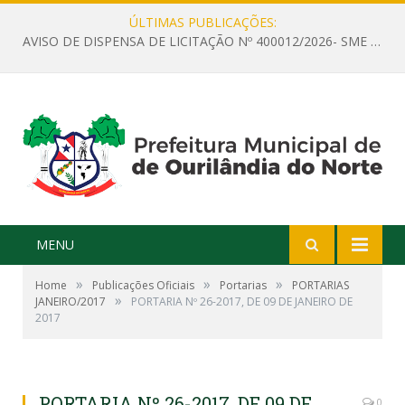
ÚLTIMAS PUBLICAÇÕES:
AVISO DE DISPENSA DE LICITAÇÃO Nº 400012/2026- SME – CONTRATAÇÃO DE EMPRESA ESPECIALIZADA PARA LOCAÇÃO DE ÔNIBUS EXECUTIVO COM CAPACIDADE DE 60 (SESSENTA) POLTRONAS, PARA TRANSPORTAR PROFESSORES RESPONSÁVEIS E ALUNOS PARA BRASÍLIA, COM SAÍDA DIA 10/08/2026 E RETORNO DIA 14/08/2026
MENU
»
»
»
Home
Publicações Oficiais
Portarias
PORTARIAS
»
JANEIRO/2017
PORTARIA Nº 26-2017, DE 09 DE JANEIRO DE
2017​
PORTARIA Nº 26-2017, DE 09 DE
0