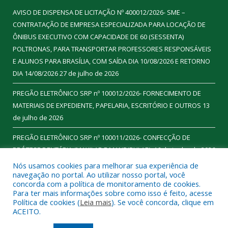
AVISO DE DISPENSA DE LICITAÇÃO Nº 400012/2026- SME –
CONTRATAÇÃO DE EMPRESA ESPECIALIZADA PARA LOCAÇÃO DE
ÔNIBUS EXECUTIVO COM CAPACIDADE DE 60 (SESSENTA)
POLTRONAS, PARA TRANSPORTAR PROFESSORES RESPONSÁVEIS
E ALUNOS PARA BRASÍLIA, COM SAÍDA DIA 10/08/2026 E RETORNO
DIA 14/08/2026
27 de julho de 2026
PREGÃO ELETRÔNICO SRP nº 100012/2026- FORNECIMENTO DE
MATERIAIS DE EXPEDIENTE, PAPELARIA, ESCRITÓRIO E OUTROS
13
de julho de 2026
PREGÃO ELETRÔNICO SRP nº 100011/2026- CONFECÇÃO DE
PRÓTESE DENTÁRIA (MAXILAR E MANDIBULAR).
16 de junho de 2026
Nós usamos cookies para melhorar sua experiência de
navegação no portal. Ao utilizar nosso portal, você
concorda com a política de monitoramento de cookies.
Para ter mais informações sobre como isso é feito, acesse
Todos os direitos reservados a Prefeitura Municipal de
Política de cookies (
Leia mais
). Se você concorda, clique em
Ourilândia do Norte.
ACEITO.