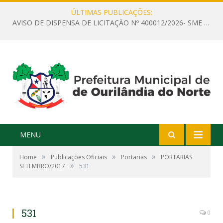
ÚLTIMAS PUBLICAÇÕES:
AVISO DE DISPENSA DE LICITAÇÃO Nº 400012/2026- SME – CONTRATAÇÃO DE EMPRESA ESPECIALIZADA PARA LOCAÇÃO DE ÔNIBUS EXECUTIVO COM CAPACIDADE DE 60 (SESSENTA) POLTRONAS, PARA TRANSPORTAR PROFESSORES RESPONSÁVEIS E ALUNOS PARA BRASÍLIA, COM SAÍDA DIA 10/08/2026 E RETORNO DIA 14/08/2026
MENU
»
»
»
Home
Publicações Oficiais
Portarias
PORTARIAS
»
SETEMBRO/2017
531
531
0