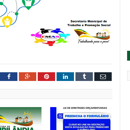
tter
Facebook
Google+
Pinterest
LinkedIn
Tumblr
Email