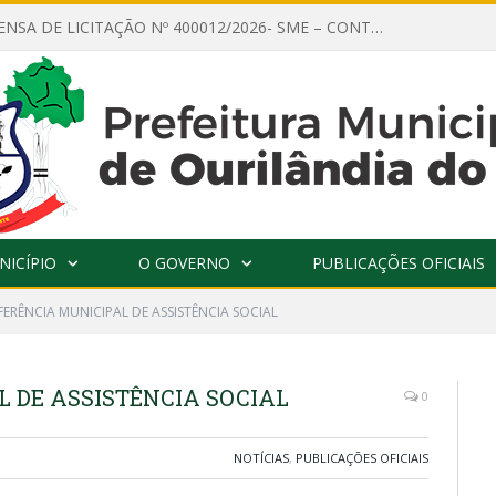
AVISO DE DISPENSA DE LICITAÇÃO Nº 400012/2026- SME – CONTRATAÇÃO DE EMPRESA ESPECIALIZADA PARA LOCAÇÃO DE ÔNIBUS EXECUTIVO COM CAPACIDADE DE 60 (SESSENTA) POLTRONAS, PARA TRANSPORTAR PROFESSORES RESPONSÁVEIS E ALUNOS PARA BRASÍLIA, COM SAÍDA DIA 10/08/2026 E RETORNO DIA 14/08/2026
NICÍPIO
O GOVERNO
PUBLICAÇÕES OFICIAIS
FERÊNCIA MUNICIPAL DE ASSISTÊNCIA SOCIAL
 DE ASSISTÊNCIA SOCIAL
0
NOTÍCIAS
,
PUBLICAÇÕES OFICIAIS