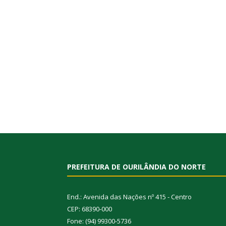
PREFEITURA DE OURILÂNDIA DO NORTE
End.: Avenida das Nações nº 415 - Centro
CEP: 68390-000
Fone: (94) 99300-5736