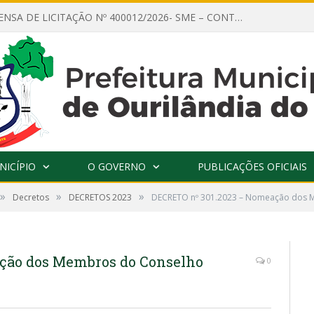
AVISO DE DISPENSA DE LICITAÇÃO Nº 400012/2026- SME – CONTRATAÇÃO DE EMPRESA ESPECIALIZADA PARA LOCAÇÃO DE ÔNIBUS EXECUTIVO COM CAPACIDADE DE 60 (SESSENTA) POLTRONAS, PARA TRANSPORTAR PROFESSORES RESPONSÁVEIS E ALUNOS PARA BRASÍLIA, COM SAÍDA DIA 10/08/2026 E RETORNO DIA 14/08/2026
NICÍPIO
O GOVERNO
PUBLICAÇÕES OFICIAIS
»
»
»
Decretos
DECRETOS 2023
DECRETO nº 301.2023 – Nomeação dos M
ção dos Membros do Conselho
0