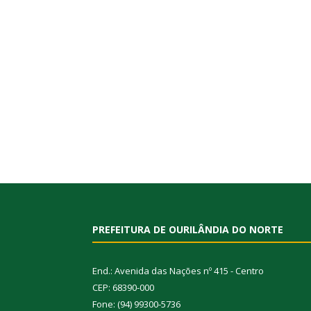
PREFEITURA DE OURILÂNDIA DO NORTE
End.: Avenida das Nações nº 415 - Centro
CEP: 68390-000
Fone: (94) 99300-5736