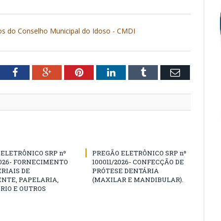
 do Conselho Municipal do Idoso - CMDI
tter
Facebook
Google+
Pinterest
LinkedIn
Tumblr
Email
ELETRÔNICO SRP nº
PREGÃO ELETRÔNICO SRP nº
2026- FORNECIMENTO
100011/2026- CONFECÇÃO DE
RIAIS DE
PRÓTESE DENTÁRIA
NTE, PAPELARIA,
(MAXILAR E MANDIBULAR).
RIO E OUTROS