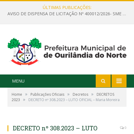
ÚLTIMAS PUBLICAÇÕES:
AVISO DE DISPENSA DE LICITAÇÃO Nº 400012/2026- SME – CONTRATAÇÃO DE EMPRESA ESPECIALIZADA PARA LOCAÇÃO DE ÔNIBUS EXECUTIVO COM CAPACIDADE DE 60 (SESSENTA) POLTRONAS, PARA TRANSPORTAR PROFESSORES RESPONSÁVEIS E ALUNOS PARA BRASÍLIA, COM SAÍDA DIA 10/08/2026 E RETORNO DIA 14/08/2026
MENU
»
»
»
Home
Publicações Oficiais
Decretos
DECRETOS
»
2023
DECRETO nº 308.2023 – LUTO OFICIAL – Maria Moreira
DECRETO nº 308.2023 – LUTO
0