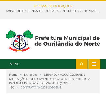
ÚLTIMAS PUBLICAÇÕES:
AVISO DE DISPENSA DE LICITAÇÃO Nº 400012/2026- SME – CONTRATAÇÃO DE EMPRESA ESPECIALIZADA PARA LOCAÇÃO DE ÔNIBUS EXECUTIVO COM CAPACIDADE DE 60 (SESSENTA) POLTRONAS, PARA TRANSPORTAR PROFESSORES RESPONSÁVEIS E ALUNOS PARA BRASÍLIA, COM SAÍDA DIA 10/08/2026 E RETORNO DIA 14/08/2026
MENU
»
»
Home
Licitações
DISPENSA Nº 000019/2020/SMS
(AQUISIÇÃO DE MEDICAMENTOS PARA O ENFRENTAMENTO A
PANDEMIA DO NOVO CORONA VÍRUS (COVID-
»
19))
CONTRATO Nº 0273-2020-SMS