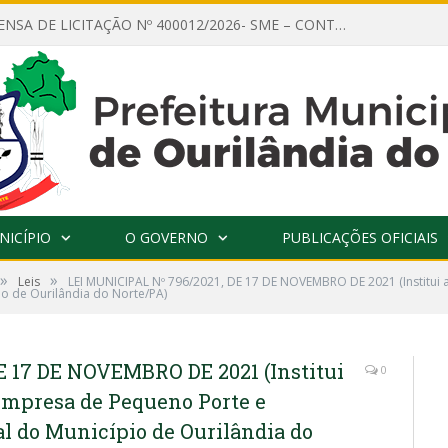
AVISO DE DISPENSA DE LICITAÇÃO Nº 400012/2026- SME – CONTRATAÇÃO DE EMPRESA ESPECIALIZADA PARA LOCAÇÃO DE ÔNIBUS EXECUTIVO COM CAPACIDADE DE 60 (SESSENTA) POLTRONAS, PARA TRANSPORTAR PROFESSORES RESPONSÁVEIS E ALUNOS PARA BRASÍLIA, COM SAÍDA DIA 10/08/2026 E RETORNO DIA 14/08/2026
NICÍPIO
O GOVERNO
PUBLICAÇÕES OFICIAIS
»
»
Leis
LEI MUNICIPAL Nº 796/2021, DE 17 DE NOVEMBRO DE 2021 (Institui
o de Ourilândia do Norte/PA)
E 17 DE NOVEMBRO DE 2021 (Institui
0
Empresa de Pequeno Porte e
 do Município de Ourilândia do