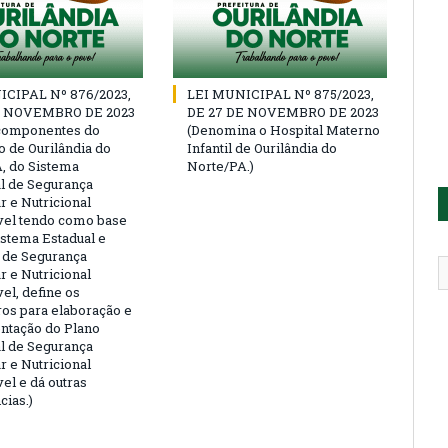
ICIPAL Nº 876/2023,
LEI MUNICIPAL Nº 875/2023,
E NOVEMBRO DE 2023
DE 27 DE NOVEMBRO DE 2023
 componentes do
(Denomina o Hospital Materno
o de Ourilândia do
Infantil de Ourilândia do
, do Sistema
Norte/PA.)
l de Segurança
r e Nutricional
vel tendo como base
istema Estadual e
 de Segurança
r e Nutricional
el, define os
os para elaboração e
ntação do Plano
l de Segurança
r e Nutricional
el e dá outras
cias.)