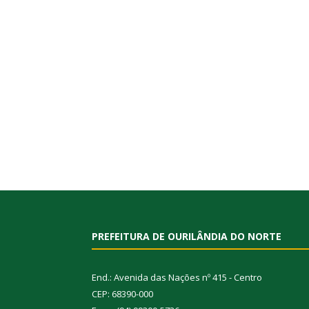
PREFEITURA DE OURILÂNDIA DO NORTE
End.: Avenida das Nações nº 415 - Centro
CEP: 68390-000