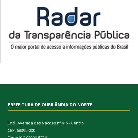
PREFEITURA DE OURILÂNDIA DO NORTE
End.: Avenida das Nações nº 415 - Centro
CEP: 68390-000
Fone: (94) 99300-5736