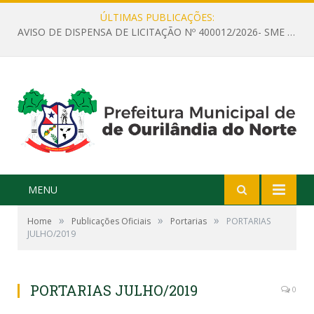
ÚLTIMAS PUBLICAÇÕES:
AVISO DE DISPENSA DE LICITAÇÃO Nº 400012/2026- SME – CONTRATAÇÃO DE EMPRESA ESPECIALIZADA PARA LOCAÇÃO DE ÔNIBUS EXECUTIVO COM CAPACIDADE DE 60 (SESSENTA) POLTRONAS, PARA TRANSPORTAR PROFESSORES RESPONSÁVEIS E ALUNOS PARA BRASÍLIA, COM SAÍDA DIA 10/08/2026 E RETORNO DIA 14/08/2026
MENU
»
»
»
Home
Publicações Oficiais
Portarias
PORTARIAS
JULHO/2019
PORTARIAS JULHO/2019
0