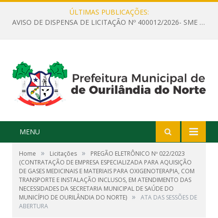
ÚLTIMAS PUBLICAÇÕES:
AVISO DE DISPENSA DE LICITAÇÃO Nº 400012/2026- SME – CONTRATAÇÃO DE EMPRESA ESPECIALIZADA PARA LOCAÇÃO DE ÔNIBUS EXECUTIVO COM CAPACIDADE DE 60 (SESSENTA) POLTRONAS, PARA TRANSPORTAR PROFESSORES RESPONSÁVEIS E ALUNOS PARA BRASÍLIA, COM SAÍDA DIA 10/08/2026 E RETORNO DIA 14/08/2026
MENU
»
»
Home
Licitações
PREGÃO ELETRÔNICO Nº 022/2023
(CONTRATAÇÃO DE EMPRESA ESPECIALIZADA PARA AQUISIÇÃO
DE GASES MEDICINAIS E MATERIAIS PARA OXIGENOTERAPIA, COM
TRANSPORTE E INSTALAÇÃO INCLUSOS, EM ATENDIMENTO DAS
NECESSIDADES DA SECRETARIA MUNICIPAL DE SAÚDE DO
»
MUNICÍPIO DE OURILÂNDIA DO NORTE)
ATA DAS SESSÕES DE
ABERTURA