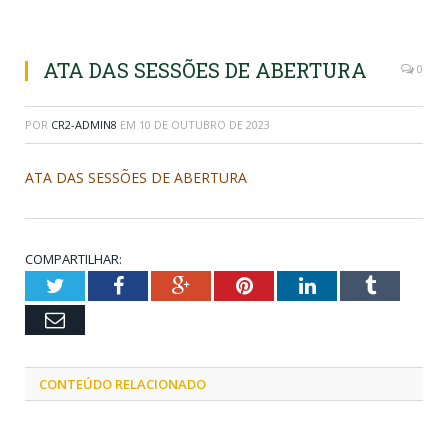
ATA DAS SESSÕES DE ABERTURA
0
POR
CR2-ADMIN8
EM
10 DE OUTUBRO DE 2023
ATA DAS SESSÕES DE ABERTURA
COMPARTILHAR:
Twitter
Facebook
Google+
Pinterest
LinkedIn
Tumblr
Email
CONTEÚDO RELACIONADO