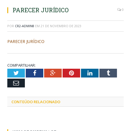
PARECER JURÍDICO
0
POR
CR2-ADMIN8
EM
21 DE NOVEMBRO DE 2023
PARECER JURÍDICO
COMPARTILHAR:
Twitter
Facebook
Google+
Pinterest
LinkedIn
Tumblr
Email
CONTEÚDO RELACIONADO