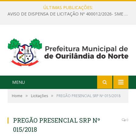
ÚLTIMAS PUBLICAÇÕES:
AVISO DE DISPENSA DE LICITAÇÃO Nº 400012/2026- SME – CONTRATAÇÃO DE EMPRESA ESPECIALIZADA PARA LOCAÇÃO DE ÔNIBUS EXECUTIVO COM CAPACIDADE DE 60 (SESSENTA) POLTRONAS, PARA TRANSPORTAR PROFESSORES RESPONSÁVEIS E ALUNOS PARA BRASÍLIA, COM SAÍDA DIA 10/08/2026 E RETORNO DIA 14/08/2026
MENU
»
»
Home
Licitações
PREGÃO PRESENCIAL SRP Nº 015/2018
PREGÃO PRESENCIAL SRP Nº
0
015/2018