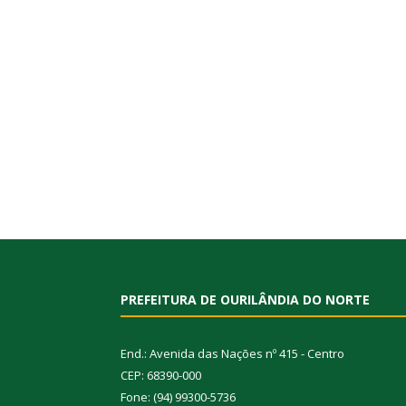
PREFEITURA DE OURILÂNDIA DO NORTE
End.: Avenida das Nações nº 415 - Centro
CEP: 68390-000
Fone: (94) 99300-5736