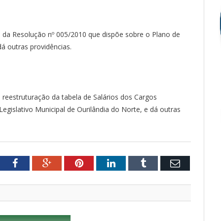
ão da Resolução nº 005/2010 que dispõe sobre o Plano de
dá outras providências.
a reestruturação da tabela de Salários dos Cargos
gislativo Municipal de Ourilândia do Norte, e dá outras
tter
Facebook
Google+
Pinterest
LinkedIn
Tumblr
Email