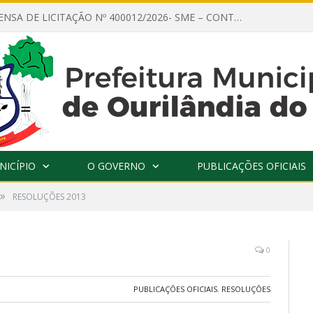
AVISO DE DISPENSA DE LICITAÇÃO Nº 400012/2026- SME – CONTRATAÇÃO DE EMPRESA ESPECIALIZADA PARA LOCAÇÃO DE ÔNIBUS EXECUTIVO COM CAPACIDADE DE 60 (SESSENTA) POLTRONAS, PARA TRANSPORTAR PROFESSORES RESPONSÁVEIS E ALUNOS PARA BRASÍLIA, COM SAÍDA DIA 10/08/2026 E RETORNO DIA 14/08/2026
NICÍPIO
O GOVERNO
PUBLICAÇÕES OFICIAIS
»
RESOLUÇÕES 2013
0
PUBLICAÇÕES OFICIAIS
,
RESOLUÇÕES