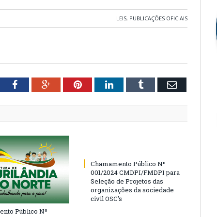
LEIS
,
PUBLICAÇÕES OFICIAIS
tter
Facebook
Google+
Pinterest
LinkedIn
Tumblr
Email
Chamamento Público Nº
001/2024 CMDPI/FMDPI para
Seleção de Projetos das
organizações da sociedade
civil OSC’s
nto Público Nº