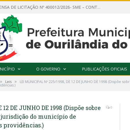
AVISO DE DISPENSA DE LICITAÇÃO Nº 400012/2026- SME – CONTRATAÇÃO DE EMPRESA ESPECIALIZADA PARA LOCAÇÃO DE ÔNIBUS EXECUTIVO COM CAPACIDADE DE 60 (SESSENTA) POLTRONAS, PARA TRANSPORTAR PROFESSORES RESPONSÁVEIS E ALUNOS PARA BRASÍLIA, COM SAÍDA DIA 10/08/2026 E RETORNO DIA 14/08/2026
NICÍPIO
O GOVERNO
PUBLICAÇÕES OFICIAIS
»
»
Leis
LEI MUNICIPAL Nº 225/1998, DE 12 DE JUNHO DE 1998 (Dispõe sobre
idências.)
 12 DE JUNHO DE 1998 (Dispõe sobre
0
 jurisdição do município de
s providências.)