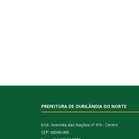
PREFEITURA DE OURILÂNDIA DO NORTE
End.: Avenida das Nações nº 415 - Centro
CEP: 68390-000